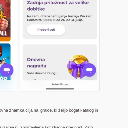
a znamka cilja na igralce, ki želijo bogat katalog in
zacija ni izpostavljena kot ključna prednost. Zato