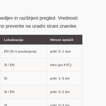
ijev in razširjeni pregled. Vrednosti
no preverite na uradni strani znamke.
Lokalizacija
Hitrost izplačil
EN (SI ni poudarjena)
pribl. 0–1 dan
SI / EN
hitro (po KYC)
SI
pribl. 1–3 dni
SI / EN
pribl. 0–2 dni
SI
pribl. 0–3 dni