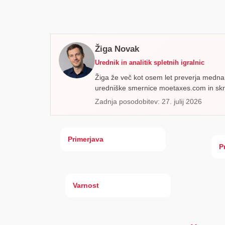
Žiga Novak
Urednik in analitik spletnih igralnic
Žiga že več kot osem let preverja mednar
uredniške smernice moetaxes.com in skrbi
Zadnja posodobitev: 27. julij 2026
Primerjava
P
Varnost