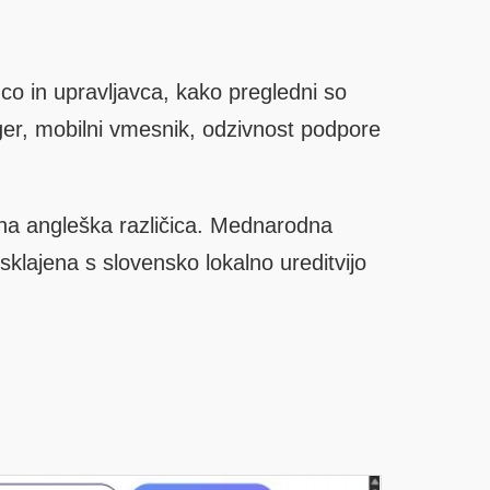
co in upravljavca, kako pregledni so
iger, mobilni vmesnik, odzivnost podpore
asna angleška različica. Mednarodna
klajena s slovensko lokalno ureditvijo