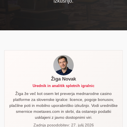
izkušnjo.
Žiga Novak
Urednik in analitik spletnih igralnic
Žiga že več kot osem let preverja mednarodne casino
platforme za slovenske igralce: licence, pogoje bonusov,
plačilne poti in mobilno uporabniško izkušnjo. Vodi uredniške
smernice moetaxes.com in skrbi, da ostanejo podatki
usklajeni z javno dostopnimi viri.
Zadnja posodobitev: 27. julij 2026