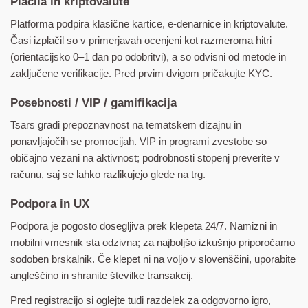
Plačila in kriptovalute
Platforma podpira klasične kartice, e-denarnice in kriptovalute.
Časi izplačil so v primerjavah ocenjeni kot razmeroma hitri
(orientacijsko 0–1 dan po odobritvi), a so odvisni od metode in
zaključene verifikacije. Pred prvim dvigom pričakujte KYC.
Posebnosti / VIP / gamifikacija
Tsars gradi prepoznavnost na tematskem dizajnu in
ponavljajočih se promocijah. VIP in programi zvestobe so
običajno vezani na aktivnost; podrobnosti stopenj preverite v
računu, saj se lahko razlikujejo glede na trg.
Podpora in UX
Podpora je pogosto dosegljiva prek klepeta 24/7. Namizni in
mobilni vmesnik sta odzivna; za najboljšo izkušnjo priporočamo
sodoben brskalnik. Če klepet ni na voljo v slovenščini, uporabite
angleščino in shranite številke transakcij.
Pred registracijo si oglejte tudi razdelek za odgovorno igro,