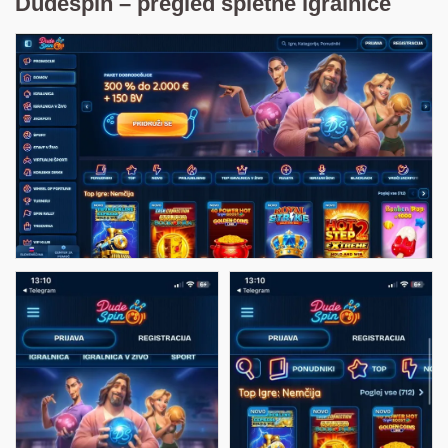
Dudespin – pregled spletne igralnice