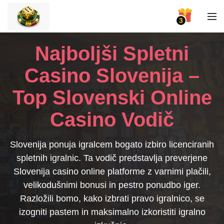
3
Najboljši Spletni
Casino Slovenija –
Top Slovenski Online
Casino Vodič
Slovenija ponuja igralcem bogato izbiro licenciranih
spletnih igralnic. Ta vodič predstavlja preverjene
Slovenija casino online platforme z varnimi plačili,
velikodušnimi bonusi in pestro ponudbo iger.
Razložili bomo, kako izbrati pravo igralnico, se
izogniti pastem in maksimalno izkoristiti igralno