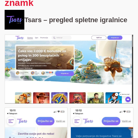
znamk
Tsars – pregled spletne igralnice