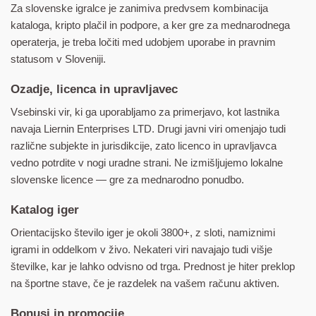
Za slovenske igralce je zanimiva predvsem kombinacija
kataloga, kripto plačil in podpore, a ker gre za mednarodnega
operaterja, je treba ločiti med udobjem uporabe in pravnim
statusom v Sloveniji.
Ozadje, licenca in upravljavec
Vsebinski vir, ki ga uporabljamo za primerjavo, kot lastnika
navaja Liernin Enterprises LTD. Drugi javni viri omenjajo tudi
različne subjekte in jurisdikcije, zato licenco in upravljavca
vedno potrdite v nogi uradne strani. Ne izmišljujemo lokalne
slovenske licence — gre za mednarodno ponudbo.
Katalog iger
Orientacijsko število iger je okoli 3800+, z sloti, namiznimi
igrami in oddelkom v živo. Nekateri viri navajajo tudi višje
številke, kar je lahko odvisno od trga. Prednost je hiter preklop
na športne stave, če je razdelek na vašem računu aktiven.
Bonusi in promocije