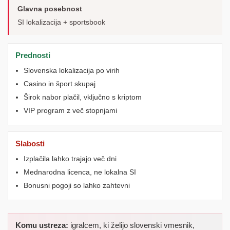
Glavna posebnost
SI lokalizacija + sportsbook
Prednosti
Slovenska lokalizacija po virih
Casino in šport skupaj
Širok nabor plačil, vključno s kriptom
VIP program z več stopnjami
Slabosti
Izplačila lahko trajajo več dni
Mednarodna licenca, ne lokalna SI
Bonusni pogoji so lahko zahtevni
Komu ustreza:
igralcem, ki želijo slovenski vmesnik,